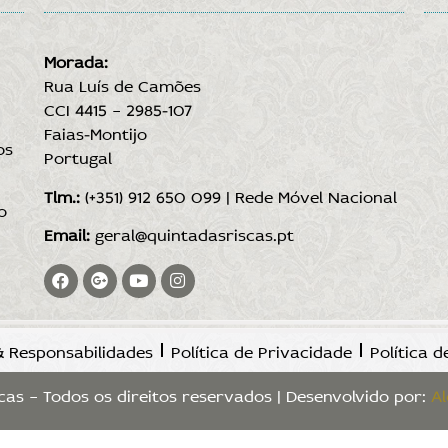
Morada:
–
Rua Luís de Camões
CCI 4415 – 2985-107
Faias-Montijo
os
Portugal
Tlm.:
(+351) 912 650 099 | Rede Móvel Nacional
o
Email:
geral@quintadasriscas.pt
 Responsabilidades
Política de Privacidade
Política d
as – Todos os direitos reservados | Desenvolvido por:
Al